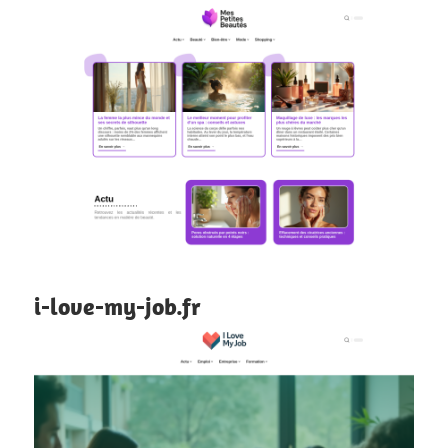
i-love-my-job.fr