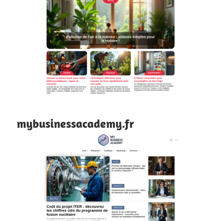
mybusinessacademy.fr