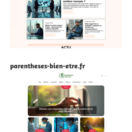
parentheses-bien-etre.fr