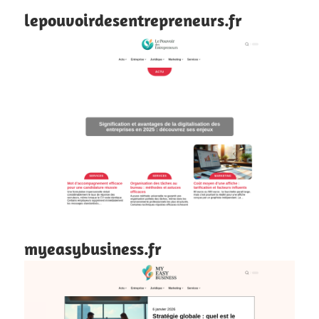
lepouvoirdesentrepreneurs.fr
myeasybusiness.fr