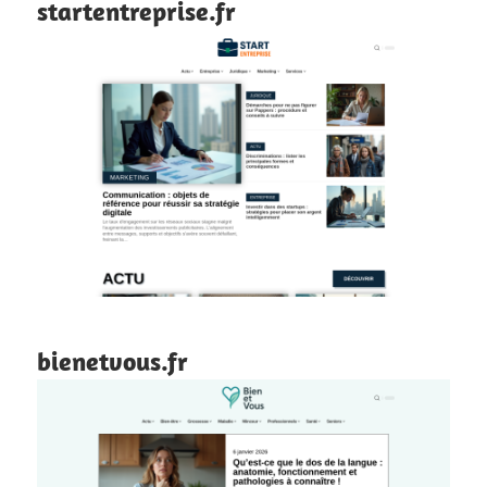
startentreprise.fr
bienetvous.fr