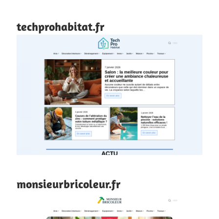
techprohabitat.fr
monsieurbricoleur.fr